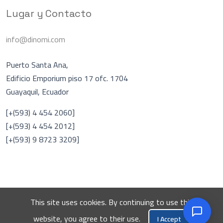
Lugar y Contacto
info@dinomi.com
Puerto Santa Ana,
Edificio Emporium piso 17 ofc. 1704
Guayaquil, Ecuador
Asistente Virtual
A
[+(593) 4 454 2060]
En línea
[+(593) 4 454 2012]
[+(593) 9 8723 3209]
Hablar con una persona
DINOMI
This site uses cookies. By continuing to use this
© 2026 DINOMI. Todos los derechos reservados.
website, you agree to their use.
I Accept
Diseñado por
PaloSanto Solutions